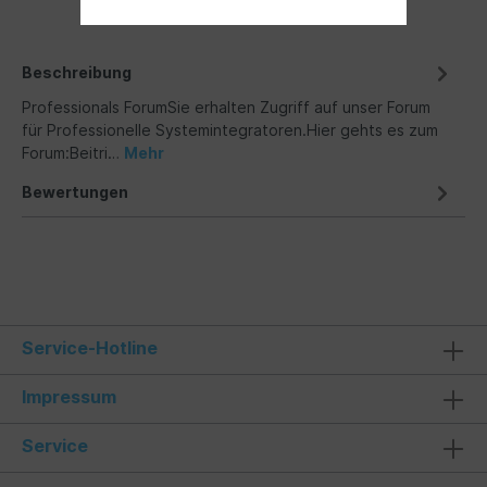
Beschreibung
Professionals ForumSie erhalten Zugriff auf unser Forum
für Professionelle Systemintegratoren.Hier gehts es zum
Forum:Beitri…
Mehr
Bewertungen
Service-Hotline
Impressum
Service