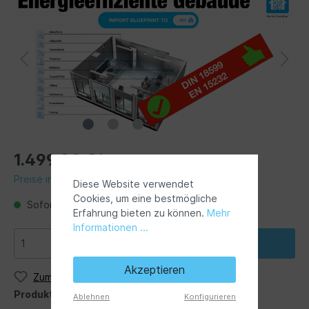
1.499,00 €*
Preise inkl. MwSt. zzgl. Versandkosten
Diese Website verwendet
Cookies, um eine bestmögliche
Sofort verfügbar, Lieferzeit 1-3 Tage
Erfahrung bieten zu können.
Mehr
Informationen ...
In den Warenkorb
Akzeptieren
Zum Merkzettel hinzufügen
Produktnummer:
B2B-Members
Ablehnen
Konfigurieren